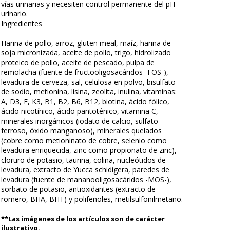
vías urinarias y necesiten control permanente del pH
urinario.
Ingredientes
Harina de pollo, arroz, gluten meal, maíz, harina de
soja micronizada, aceite de pollo, trigo, hidrolizado
proteico de pollo, aceite de pescado, pulpa de
remolacha (fuente de fructooligosacáridos -FOS-),
levadura de cerveza, sal, celulosa en polvo, bisulfato
de sodio, metionina, lisina, zeolita, inulina, vitaminas:
A, D3, E, K3, B1, B2, B6, B12, biotina, ácido fólico,
ácido nicotínico, ácido pantoténico, vitamina C,
minerales inorgánicos (iodato de calcio, sulfato
ferroso, óxido manganoso), minerales quelados
(cobre como metioninato de cobre, selenio como
levadura enriquecida, zinc como propionato de zinc),
cloruro de potasio, taurina, colina, nucleótidos de
levadura, extracto de Yucca schidigera, paredes de
levadura (fuente de mananooligosacáridos -MOS-),
sorbato de potasio, antioxidantes (extracto de
romero, BHA, BHT) y polifenoles, metilsulfonilmetano.
**Las imágenes de los artículos son de carácter
ilustrativo.