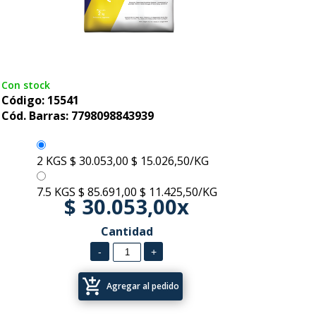
Con stock
Código: 15541
Cód. Barras: 7798098843939
2 KGS
$ 30.053,00
$ 15.026,50/KG
7.5 KGS
$ 85.691,00
$ 11.425,50/KG
$ 30.053,00x
Cantidad
add_shopping_cart
Agregar al pedido