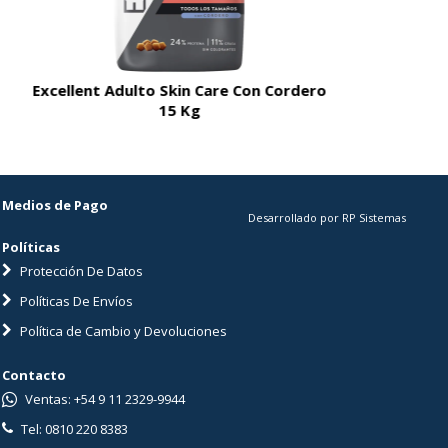
Excellent Adulto Skin Care Con Cordero
Excellent A
15 Kg
Medios de Pago
Desarrollado por RP Sistemas
Políticas
Protección De Datos
Políticas De Envíos
Política de Cambio y Devoluciones
Contacto
Ventas: +54 9 11 2329-9944
Tel: 0810 220 8383