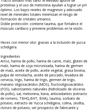
Tracto urinario más sano: el elevado aporte de
proteínas y el uso de metionina ayudan a lograr un pH
óptimo. Los bajos niveles de magnesio y adecuado
nivel de minerales totales minimizan el riesgo de
formación de cristales urinarios.
Doble protección: contiene taurina, que fortalece el
músculo cardíaco y previene problemas en la visión.
Heces con menor olor: gracias a la inclusión de yucca
schidigera.
Ingredientes
Arroz, harina de pollo, harina de carne, maíz, gluten de
maíz, harina de soja micronizada, harina de germen
de maíz, aceite de pollo, aceite vegetal, grasa bovina,
pulpa de remolacha, aceite de pescado, levadura de
cerveza, trigo, harina de trigo, germen de trigo,
manano oligosacáridos (MOS), fructooligosacáridos
(FOS), saborizantes naturales (hidrolizado de vísceras
de pollo), sal, metionina, lisina, antioxidantes (extracto
de romero, TBHQ,BHT, BHA), taurina, sorbato de
potasio, extracto de Yucca schidigera, colina, zeolita,
cloruro de potasio, ver prospecto de fabricante y