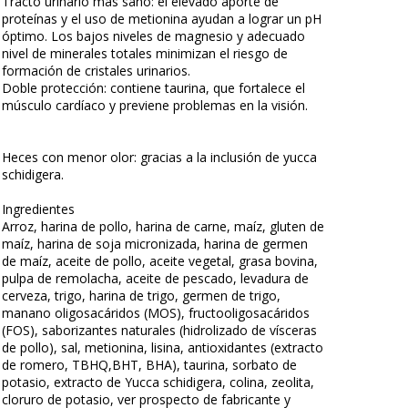
Tracto urinario más sano: el elevado aporte de
proteínas y el uso de metionina ayudan a lograr un pH
óptimo. Los bajos niveles de magnesio y adecuado
nivel de minerales totales minimizan el riesgo de
formación de cristales urinarios.
Doble protección: contiene taurina, que fortalece el
músculo cardíaco y previene problemas en la visión.
Heces con menor olor: gracias a la inclusión de yucca
schidigera.
Ingredientes
Arroz, harina de pollo, harina de carne, maíz, gluten de
maíz, harina de soja micronizada, harina de germen
de maíz, aceite de pollo, aceite vegetal, grasa bovina,
pulpa de remolacha, aceite de pescado, levadura de
cerveza, trigo, harina de trigo, germen de trigo,
manano oligosacáridos (MOS), fructooligosacáridos
(FOS), saborizantes naturales (hidrolizado de vísceras
de pollo), sal, metionina, lisina, antioxidantes (extracto
de romero, TBHQ,BHT, BHA), taurina, sorbato de
potasio, extracto de Yucca schidigera, colina, zeolita,
cloruro de potasio, ver prospecto de fabricante y