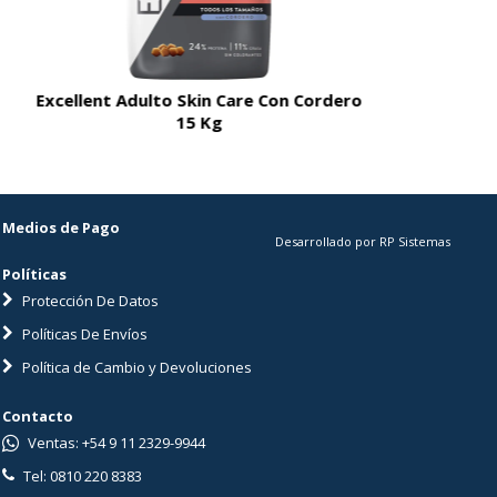
Excellent Adulto Skin Care Con Cordero
Excellent A
15 Kg
Medios de Pago
Desarrollado por RP Sistemas
Políticas
Protección De Datos
Políticas De Envíos
Política de Cambio y Devoluciones
Contacto
Ventas: +54 9 11 2329-9944
Tel: 0810 220 8383