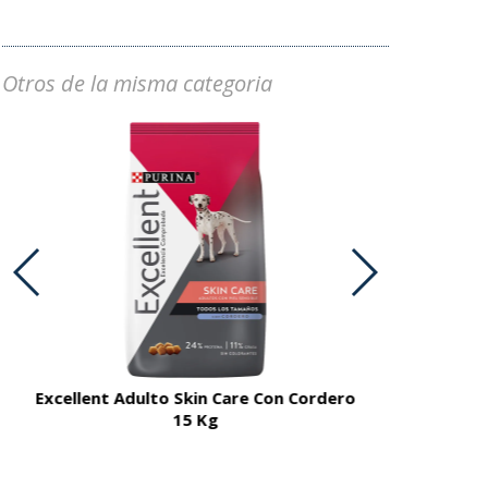
Otros de la misma categoria
Excellent Adulto Skin Care Con Cordero
Excellent A
15 Kg