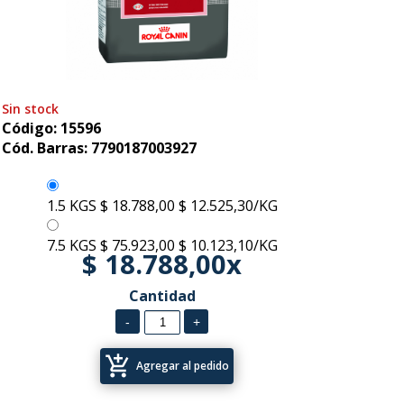
Sin stock
Código: 15596
Cód. Barras: 7790187003927
1.5 KGS
$ 18.788,00
$ 12.525,30/KG
7.5 KGS
$ 75.923,00
$ 10.123,10/KG
$ 18.788,00x
Cantidad
add_shopping_cart
Agregar al pedido