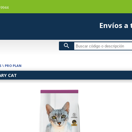
-9944
Envío
search
S
\
PRO PLAN
ARY CAT