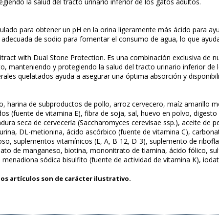
iendo la salud del tracto urinario inferior de los gatos adultos.
lado para obtener un pH en la orina ligeramente más ácido para ayuda
adecuada de sodio para fomentar el consumo de agua, lo que ayuda a 
tract with Dual Stone Protection. Es una combinación exclusiva de nut
to, manteniendo y protegiendo la salud del tracto urinario inferior de 
erales quelatados ayuda a asegurar una óptima absorción y disponibili
lo, harina de subproductos de pollo, arroz cervecero, maíz amarillo m
s (fuente de vitamina E), fibra de soja, sal, huevo en polvo, digesto
vadura seca de cervecería (Saccharomyces cerevisae ssp.), aceite de p
aurina, DL-metionina, ácido ascórbico (fuente de vitamina C), carbonato
roso, suplementos vitamínicos (E, A, B-12, D-3), suplemento de ribofla
to de manganeso, biotina, mononitrato de tiamina, ácido fólico, sulf
 menadiona sódica bisulfito (fuente de actividad de vitamina K), iodat
os artículos son de carácter ilustrativo.