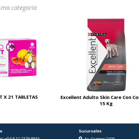
sma categoria
 X 21 TABLETAS
Excellent Adulto Skin Care Con C
15 Kg
o
Sucursales
s: +54 9 11 2329-9944
Av. Cramer 2109