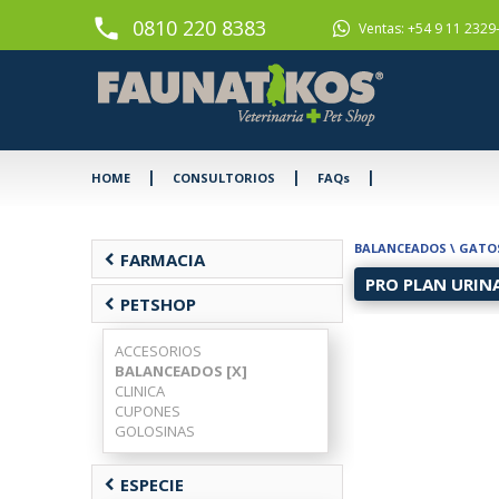
phone
0810 220 8383
Ventas: +54 9 11 2329
|
|
|
HOME
CONSULTORIOS
FAQs
BALANCEADOS
\
GATO
chevron_left
FARMACIA
PRO PLAN URIN
chevron_left
PETSHOP
ACCESORIOS
BALANCEADOS [X]
CLINICA
CUPONES
GOLOSINAS
chevron_left
ESPECIE