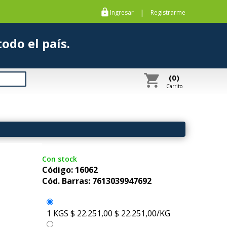
https
|
Ingresar
Registrarme
s a todo el país.
shopping_cart
(0)
Carrito
Con stock
Código: 16062
Cód. Barras: 7613039947692
1 KGS
$ 22.251,00
$ 22.251,00/KG