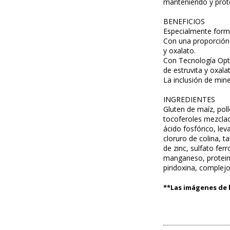
manteniendo y proteg
BENEFICIOS
Especialmente formu
Con una proporción 
y oxalato.
Con Tecnología Opti
de estruvita y oxala
La inclusión de min
INGREDIENTES
Gluten de maíz, pol
tocoferoles mezclado
ácido fosfórico, le
cloruro de colina, t
de zinc, sulfato fer
manganeso, proteina
piridoxina, complejo
**Las imágenes de l