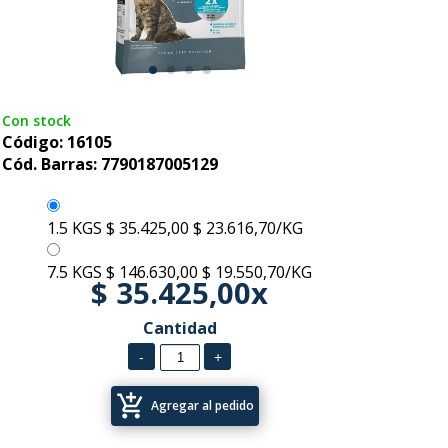
Con stock
Código: 16105
Cód. Barras: 7790187005129
1.5 KGS
$ 35.425,00
$ 23.616,70/KG
7.5 KGS
$ 146.630,00
$ 19.550,70/KG
$ 35.425,00x
Cantidad
add_shopping_cart
Agregar al pedido