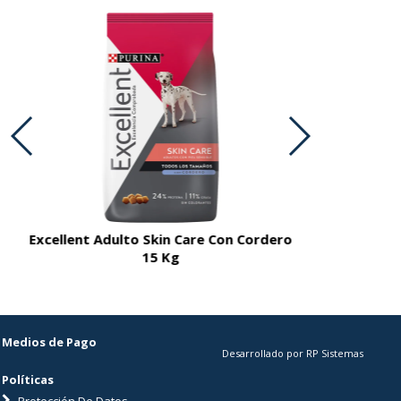
Excellent Adulto Skin Care Con Cordero
Excellent A
15 Kg
Medios de Pago
Desarrollado por RP Sistemas
Políticas
Protección De Datos