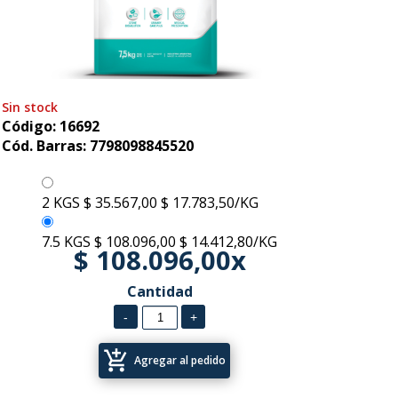
Sin stock
Código: 16692
Cód. Barras: 7798098845520
2 KGS
$ 35.567,00
$ 17.783,50/KG
7.5 KGS
$ 108.096,00
$ 14.412,80/KG
$ 108.096,00x
Cantidad
add_shopping_cart
Agregar al pedido