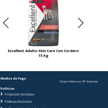
Excellent Adulto Skin Care Con Cordero
Excellent A
15 Kg
Medios de Pago
Desarrollado por RP Sistemas
Políticas
Protección De Datos
Políticas De Envíos