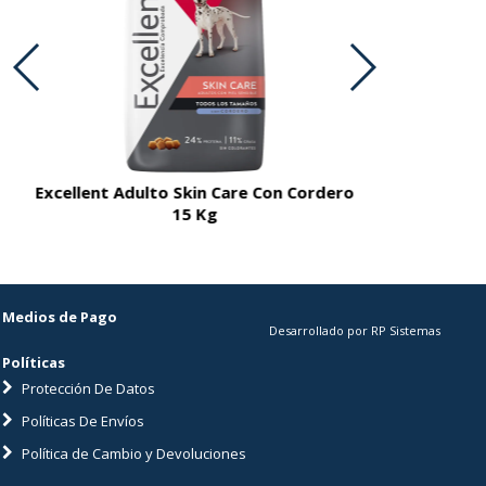
Excellent Adulto Skin Care Con Cordero
Excellent A
15 Kg
Medios de Pago
Desarrollado por RP Sistemas
Políticas
Protección De Datos
Políticas De Envíos
Política de Cambio y Devoluciones