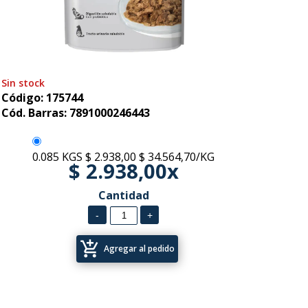
Sin stock
Código: 175744
Cód. Barras: 7891000246443
0.085 KGS
$ 2.938,00
$ 34.564,70/KG
$ 2.938,00x
Cantidad
add_shopping_cart
Agregar al pedido