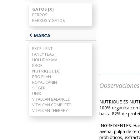
GATOS [X]
PERROS
PERROS Y GATOS
chevron_left
MARCA
EXCELLENT
FANCY FEAST
HOLLIDAY MV
KROF
NUTRIQUE [X]
PRO PLAN
ROYAL CANIN
Observaciones
SIEGER
UNIK
.
VITALCAN BALANCED
NUTRIQUE ES NUT
VITALCAN COMPLETE
100% orgánica con i
VITALCAN THERAPY
hasta 82% de protei
INGREDIENTES: Harin
avena, pulpa de remo
probióticos, extract