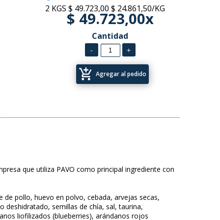
2 KGS
$ 49.723,00
$ 24.861,50/KG
$ 49.723,00x
Cantidad
add_shopping_cart
Agregar al pedido
empresa que utiliza PAVO como principal ingrediente con
 de pollo, huevo en polvo, cebada, arvejas secas,
deshidratado, semillas de chía, sal, taurina,
anos liofilizados (blueberries), arándanos rojos