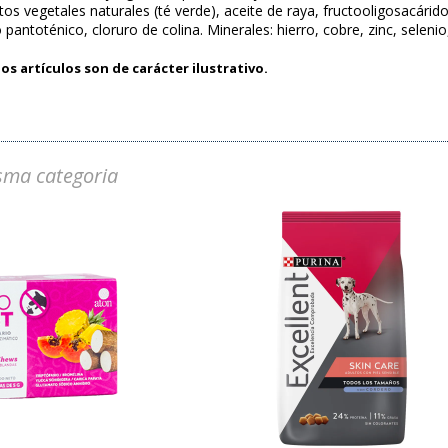
ctos vegetales naturales (té verde), aceite de raya, fructooligosacárido
do pantoténico, cloruro de colina. Minerales: hierro, cobre, zinc, selen
os artículos son de carácter ilustrativo.
sma categoria