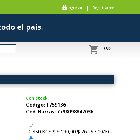
https
|
Ingresar
Registrarme
s a todo el país.
shopping_cart
(0)
Carrito
Con stock
Código: 1759136
Cód. Barras: 7798098847036
0.350 KGS
$ 9.190,00
$ 26.257,10/KG