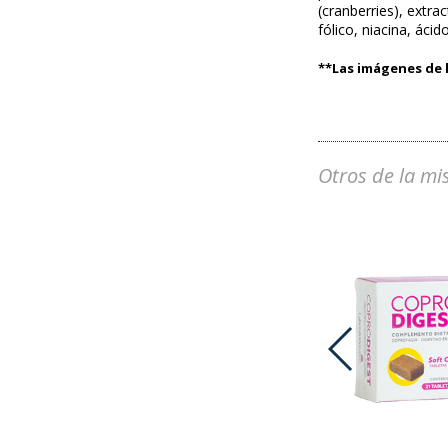
(cranberries), extra
fólico, niacina, áci
**Las imágenes de l
Otros de la mi