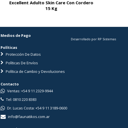
Excellent Adulto Skin Care Con Cordero
Excellent A
15 Kg
Medios de Pago
Desarrollado por RP Sistemas
Políticas
Protección De Datos
Políticas De Envíos
Política de Cambio y Devoluciones
Contacto
Ventas: +54 9 11 2329-9944
Tel: 0810 220 8383
Dr. Lucas Costa: +54 9 11 3189-0600
info@faunatikos.com.ar