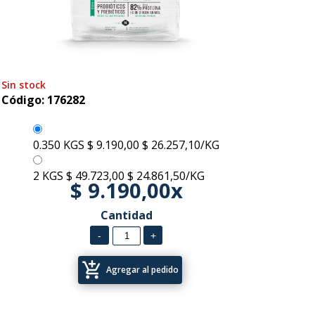
Sin stock
Código: 176282
0.350 KGS
$ 9.190,00
$ 26.257,10/KG
2 KGS
$ 49.723,00
$ 24.861,50/KG
$ 9.190,00x
Cantidad
add_shopping_cart
Agregar al pedido