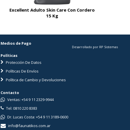
Excellent Adulto Skin Care Con Cordero
Excellent A
15 Kg
Medios de Pago
Desarrollado por RP Sistemas
Políticas
Protección De Datos
Políticas De Envíos
Política de Cambio y Devoluciones
Contacto
Ventas: +54 9 11 2329-9944
Tel: 0810 220 8383
Dr. Lucas Costa: +54 9 11 3189-0600
info@faunatikos.com.ar