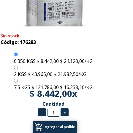
Sin stock
Código: 176283
0.350 KGS
$ 8.442,00
$ 24.120,00/KG
2 KGS
$ 43.965,00
$ 21.982,50/KG
7.5 KGS
$ 121.786,00
$ 16.238,10/KG
$ 8.442,00x
Cantidad
add_shopping_cart
Agregar al pedido