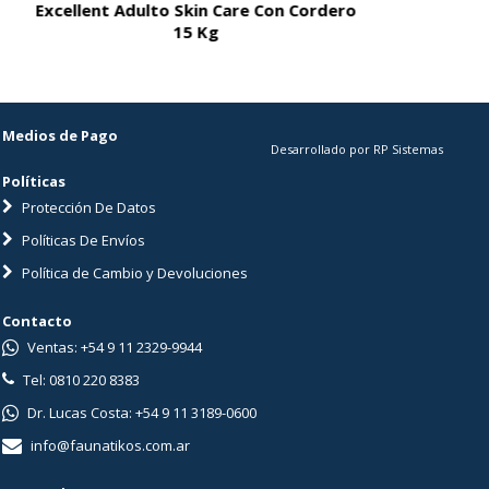
Excellent Adulto Skin Care Con Cordero
Excellent A
15 Kg
Medios de Pago
Desarrollado por RP Sistemas
Políticas
Protección De Datos
Políticas De Envíos
Política de Cambio y Devoluciones
Contacto
Ventas: +54 9 11 2329-9944
Tel: 0810 220 8383
Dr. Lucas Costa: +54 9 11 3189-0600
info@faunatikos.com.ar