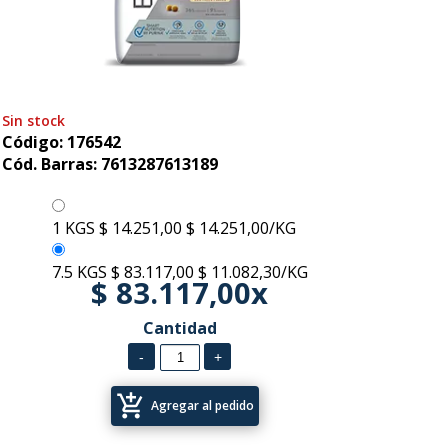
Sin stock
Código: 176542
Cód. Barras: 7613287613189
1 KGS
$ 14.251,00
$ 14.251,00/KG
7.5 KGS
$ 83.117,00
$ 11.082,30/KG
$ 83.117,00x
Cantidad
add_shopping_cart
Agregar al pedido