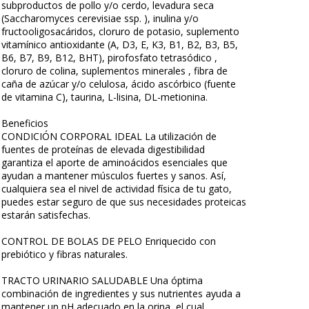
subproductos de pollo y/o cerdo, levadura seca
(Saccharomyces cerevisiae ssp. ), inulina y/o
fructooligosacáridos, cloruro de potasio, suplemento
vitamínico antioxidante (A, D3, E, K3, B1, B2, B3, B5,
B6, B7, B9, B12, BHT), pirofosfato tetrasódico ,
cloruro de colina, suplementos minerales , fibra de
caña de azúcar y/o celulosa, ácido ascórbico (fuente
de vitamina C), taurina, L-lisina, DL-metionina.
Beneficios
CONDICIÓN CORPORAL IDEAL La utilización de
fuentes de proteínas de elevada digestibilidad
garantiza el aporte de aminoácidos esenciales que
ayudan a mantener músculos fuertes y sanos. Así,
cualquiera sea el nivel de actividad física de tu gato,
puedes estar seguro de que sus necesidades proteicas
estarán satisfechas.
CONTROL DE BOLAS DE PELO Enriquecido con
prebiótico y fibras naturales.
TRACTO URINARIO SALUDABLE Una óptima
combinación de ingredientes y sus nutrientes ayuda a
mantener un pH adecuado en la orina, el cual