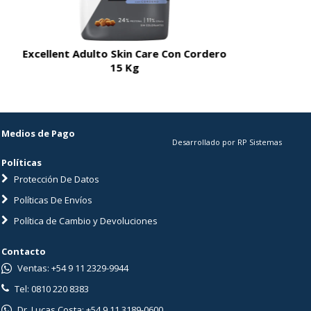
Excellent Adulto Skin Care Con Cordero
Excellent A
15 Kg
Medios de Pago
Desarrollado por RP Sistemas
Políticas
Protección De Datos
Políticas De Envíos
Política de Cambio y Devoluciones
Contacto
Ventas: +54 9 11 2329-9944
Tel: 0810 220 8383
Dr. Lucas Costa: +54 9 11 3189-0600