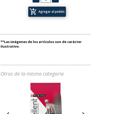
add_shopping_cart
Agregar al pedido
**Las imágenes de los artículos son de carácter
ilustrativo.
Otros de la misma categoria