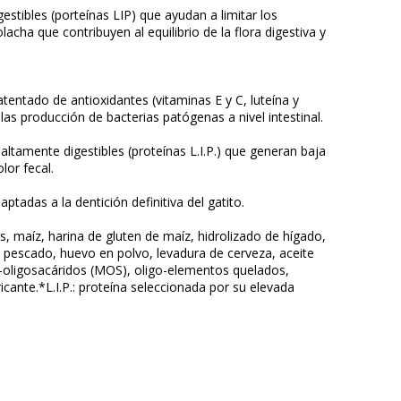
estibles (porteínas LIP) que ayudan a limitar los
acha que contribuyen al equilibrio de la flora digestiva y
atentado de antioxidantes (vitaminas E y C, luteína y
las producción de bacterias patógenas a nivel intestinal.
altamente digestibles (proteínas L.I.P.) que generan baja
lor fecal.
ptadas a la dentición definitiva del gatito.
s, maíz, harina de gluten de maíz, hidrolizado de hígado,
de pescado, huevo en polvo, levadura de cerveza, aceite
no-oligosacáridos (MOS), oligo-elementos quelados,
ricante.*L.I.P.: proteína seleccionada por su elevada