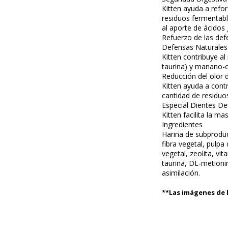
Kitten ayuda a refor
residuos fermentable
al aporte de ácidos
Refuerzo de las def
Defensas Naturales
Kitten contribuye al
taurina) y manano-ol
Reducción del olor 
Kitten ayuda a contr
cantidad de residuos
Especial Dientes Def
Kitten facilita la m
Ingredientes
Harina de subproduct
fibra vegetal, pulpa
vegetal, zeolita, v
taurina, DL-metionin
asimilación.
**Las imágenes de l