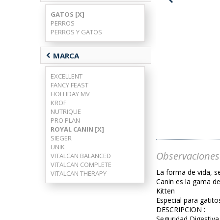
GATOS [X]
PERROS
PERROS Y GATOS
chevron_left
MARCA
EXCELLENT
FANCY FEAST
HOLLIDAY MV
KROF
NUTRIQUE
PRO PLAN
ROYAL CANIN [X]
SIEGER
UNIK
Observaciones
VITALCAN BALANCED
VITALCAN COMPLETE
La forma de vida, s
VITALCAN THERAPY
Canin es la gama de 
Kitten
Especial para gatit
DESCRIPCION :
Seguridad Digestiv