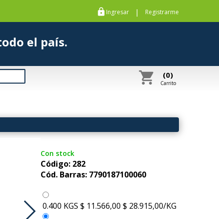
https
|
Ingresar
Registrarme
s a todo el país.
shopping_cart
(0)
Carrito
Con stock
Código: 282
Cód. Barras: 7790187100060
0.400 KGS
$ 11.566,00
$ 28.915,00/KG