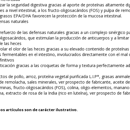
zar la seguridad digestiva gracias al aporte de proteínas altamente dig
s a nivel intestinal, a los fructo-oligosacáridos (FOS) y pulpa de remol
 grasos EPA/DHA favorecen la protección de la mucosa intestinal.
ensas naturales
 refuerzo de las defensas naturales gracias a un complejo sinérgico p
igosacáridos, que estimulan la producción de anticuerpos y a limitar 
de las heces
olar el olor de las heces gracias a su elevado contenido de proteínas 
 fermentables en el intestino, involucrados directamente con el mal o
initivos
asticación gracias a las croquetas de forma y textura perfectamente ada
os de pollo, arroz, proteína vegetal purificada L.I.P*, grasas animale
 de remolacha, sales minerales, ver prospecto de fabricante, aceite 
itaminas, fructo-oligosacáridos (FOS), colina, oligo-elementos, mana
a, extracto de rosa de la India (rico en luteína), ver prospecto de fab
os artículos son de carácter ilustrativo.