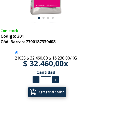
Con stock
Código: 301
Cód. Barras: 7790187339408
2 KGS
$ 32.460,00
$ 16.230,00/KG
$ 32.460,00x
Cantidad
add_shopping_cart
Agregar al pedido