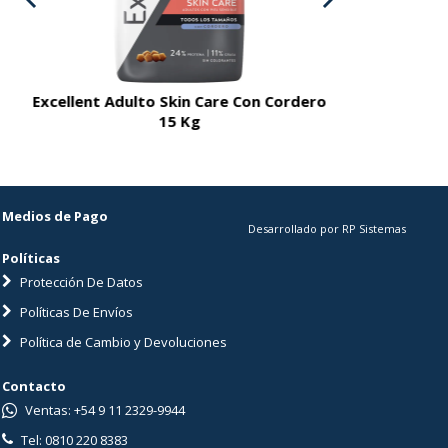
Excellent Adulto Skin Care Con Cordero
Excellent A
15 Kg
Medios de Pago
Desarrollado por RP Sistemas
Políticas
Protección De Datos
Políticas De Envíos
Política de Cambio y Devoluciones
Contacto
Ventas: +54 9 11 2329-9944
Tel: 0810 220 8383