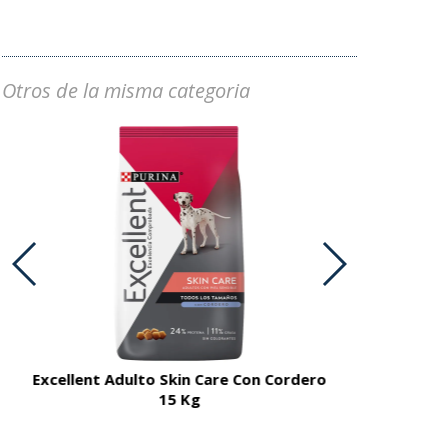
Otros de la misma categoria
Excellent Adulto Skin Care Con Cordero
Excellent A
15 Kg