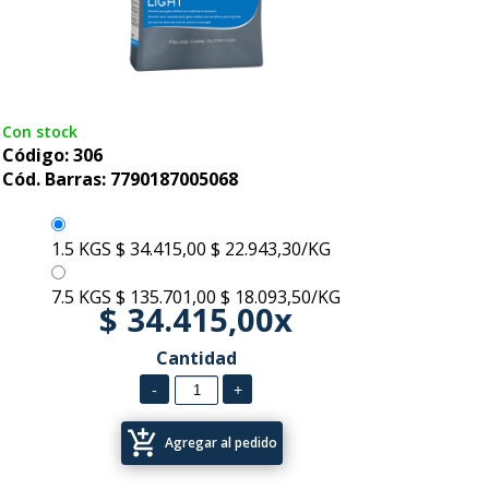
Con stock
Código: 306
Cód. Barras: 7790187005068
1.5 KGS
$ 34.415,00
$ 22.943,30/KG
7.5 KGS
$ 135.701,00
$ 18.093,50/KG
$ 34.415,00x
Cantidad
add_shopping_cart
Agregar al pedido