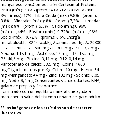
manganeso, zinc.Composición Centesimal: Proteína
Bruta (mín.): 38% - (prom.):40% - Grasa Bruta (mín.):
8% - (máx.): 12% - Fibra Cruda (máx.):9,8% - (prom.):
8,8% - Minerales (máx.): 8% - (prom.):7,3% - Humedad
(máx.): 8% - (prom.): 5,5% - Calcio (mín.):0,96% -
(máx.): 1,44% - Fósforo (mín.): 0,72% - (máx.): 1,08% -
Sodio (máx.): 0,72% - (prom.): 0,6%.Energía
metabolizable: 3244 kcal/kg.Vitaminas por kg: A: 20800
UI - D3: 700 UI -E: 600 mg - C: 300 mg - B1: 13,2 mg -
Niacina: 147,1 mg - Ác.Fólico: 12 mg - B2: 47,5 mg -
B6: 40,6 mg - Biotina: 3,11 mg -B12: 0,14 mg -
Pantotenato de calcio: 53,5 mg - Colina: 1600
mg.Oligoelementos por Kg: Cobre: 10 mg - Hierro: 34
mg -Manganeso: 44 mg - Zinc: 132 mg - Selenio: 0,05
mg -Yodo: 3,4 mg.Conservantes y antioxidantes: BHA,
galato de propilo y ácidocítrico.
Formulado con un equilibrio mineral que ayuda a
mantener la salud del sistema urinario del gato adulto.
**Las imágenes de los artículos son de carácter
ilustrativo.