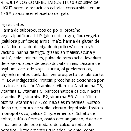
RESULTADOS COMPROBADOS: El uso exclusivo de
LIGHT permite reducir las calorías consumidas en un
17%* y satisfacer el apetito del gato.
Ingredientes
Harina de subproductos de pollo, proteína
vegetalpurificada L.I.P. (gluten de trigo), fibra vegetal
(celulosa purificada),arroz, maíz, harina de gluten de
maíz, hidrolizado de hígado depollo y/o cerdo y/o
vacuno, harina de trigo, grasas animales(vacuna y
pollo), sales minerales, pulpa de remolacha, levadura
decerveza, aceite de pescado, vitaminas, cáscara de
psyllium, aceitede soja, taurina, oligoelementos,
oligoelementos quelados, ver prospecto de fabricante.
(*) Low Indigestible Protein: proteína seleccionada por
su alta asimilación.Vitaminas: Vitamina A, vitamina D3,
vitamina E, vitamina C, pantotenatode calcio, niacina,
vitamina B1, vitamina B2, vitamina B6, ácidofólico,
biotina, vitamina B12, colina.Sales minerales: Sulfato
de calcio, cloruro de sodio, cloruro depotasio, fosfato
monopotásico, calcita.Oligoelementos: Sulfato de
cobre, sulfato ferroso, óxido demanganeso, óxido de
zinc, fuente de iodo (iodato de calcio o iodatode
potasio).Oligoelementos quelados: Selenio, cobre,