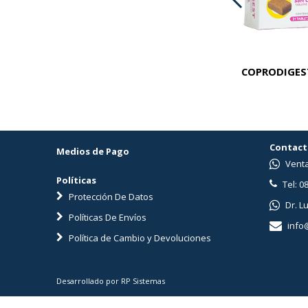
PREMIUM KROF CAT LIGHT X 1 KG
COPRODIGEST
Contact
Medios de Pago
Venta
Políticas
Tel: 0
Protección De Datos
Dr. L
Políticas De Envíos
info
Política de Cambio y Devoluciones
Desarrollado por RP Sistemas