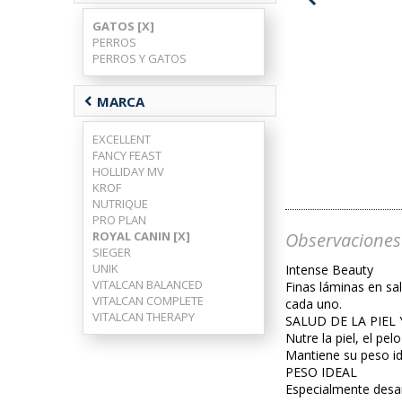
GATOS [X]
PERROS
PERROS Y GATOS
chevron_left
MARCA
EXCELLENT
FANCY FEAST
HOLLIDAY MV
KROF
NUTRIQUE
PRO PLAN
Observaciones
ROYAL CANIN [X]
SIEGER
UNIK
Intense Beauty
VITALCAN BALANCED
Finas láminas en sal
VITALCAN COMPLETE
cada uno.
VITALCAN THERAPY
SALUD DE LA PIEL 
Nutre la piel, el pe
Mantiene su peso id
PESO IDEAL
Especialmente desar