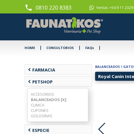
phone
0810 220 8383
Ventas: +54 9 11 2329
|
|
|
HOME
CONSULTORIOS
FAQs
BALANCEADOS
\
GATO
chevron_left
FARMACIA
Royal Canin Int
chevron_left
PETSHOP
ACCESORIOS
BALANCEADOS [X]
CLINICA
CUPONES
GOLOSINAS
chevron_left
ESPECIE