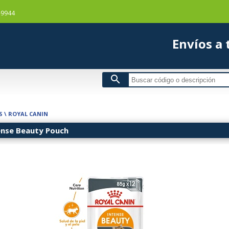
-9944
Envío
search
S
\
ROYAL CANIN
ense Beauty Pouch