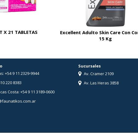
 X 21 TABLETAS
Excellent Adulto Skin Care Con C
15 Kg
o
Sucursales
s: +54 9 11 2329-9944
Av. Cramer 2109
810 220 8383
Av. Las Heras 3858
ucas Costa: +54 9 11 3189-0600
@faunatikos.com.ar