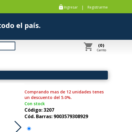
https
|
Ingresar
Registrarme
s a todo el país.
shopping_cart
(0)
Carrito
Comprando mas de 12 unidades tenes
un descuento del 5.0%.
Con stock
Código: 3207
Cód. Barras: 9003579308929