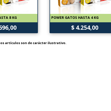
STA 8 KG
POWER GATOS HASTA 4 KG
.696,00
$ 4.254,00
os artículos son de carácter ilustrativo.