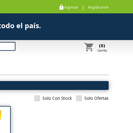
https
|
Ingresar
Registrarme
s a todo el país.
shopping_cart
(0)
Carrito
Solo Con Stock
Solo Ofertas