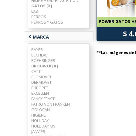
FELINE HEALTH NUTRITION
GATOS [X]
LAB
PERROS
POWER GATOS HA
PERROS Y GATOS
$ 4
chevron_left
MARCA
BAYER
**Las imágenes de l
BECHLAB
BOEHRINGER
BROUWER [X]
CAT IT
CHEMOVET
DERMOVET
EUROPET
EXCELLENT
FANCY FEAST
FATRO VON FRANKEN
GOLOCAN
HIGIENE
HOLLIDAY
HOLLIDAY MV
JANVIER