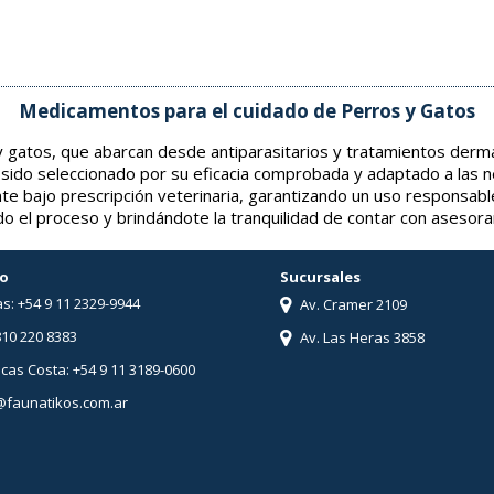
Medicamentos para el cuidado de Perros y Gatos
gatos, que abarcan desde antiparasitarios y tratamientos derma
 sido seleccionado por su eficacia comprobada y adaptado a las 
nte bajo prescripción veterinaria, garantizando un uso responsabl
o el proceso y brindándote la tranquilidad de contar con asesor
o
Sucursales
s: +54 9 11 2329-9944
Av. Cramer 2109
810 220 8383
Av. Las Heras 3858
ucas Costa: +54 9 11 3189-0600
@faunatikos.com.ar