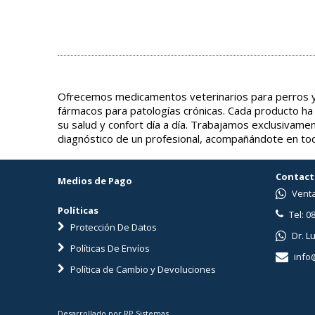
Ofrecemos medicamentos veterinarios para perros y 
fármacos para patologías crónicas. Cada producto ha
su salud y confort día a día. Trabajamos exclusivame
diagnóstico de un profesional, acompañándote en tod
Contact
Medios de Pago
Venta
Políticas
Tel: 0
Protección De Datos
Dr. L
Políticas De Envíos
info
Política de Cambio y Devoluciones
Desarrollado por RP Sistemas