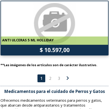
ANTI ULCERAS 5 ML HOLLIDAY
$ 10.597,00
**Las imágenes de los artículos son de carácter ilustrativo.
chevron_right
1
2
3
Medicamentos para el cuidado de Perros y Gatos
Ofrecemos medicamentos veterinarios para perros y gatos,
que abarcan desde antiparasitarios y tratamientos