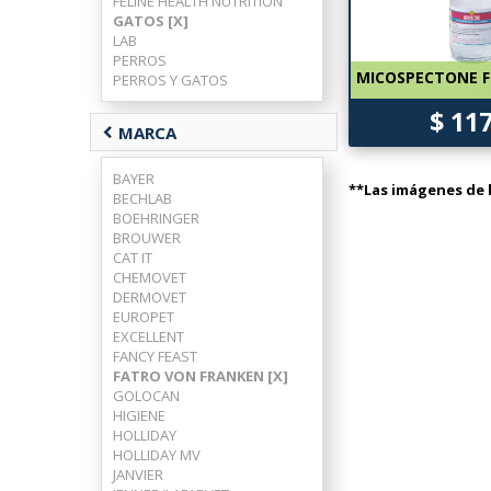
FELINE HEALTH NUTRITION
GATOS [X]
LAB
PERROS
MICOSPECTONE FC
PERROS Y GATOS
$ 11
chevron_left
MARCA
BAYER
**Las imágenes de l
BECHLAB
BOEHRINGER
BROUWER
CAT IT
CHEMOVET
DERMOVET
EUROPET
EXCELLENT
FANCY FEAST
FATRO VON FRANKEN [X]
GOLOCAN
HIGIENE
HOLLIDAY
HOLLIDAY MV
JANVIER