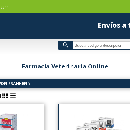
-9944
Envío
search
Farmacia Veterinaria Online
VON FRANKEN
\
view_comfy
format_list_bulleted
|