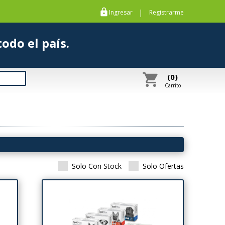
https
|
Ingresar
Registrarme
s a todo el país.
shopping_cart
(0)
Carrito
Solo Con Stock
Solo Ofertas