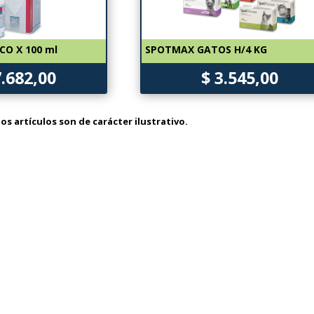
O X 100 ml
SPOTMAX GATOS H/4 KG
7.682,00
$ 3.545,00
os artículos son de carácter ilustrativo.