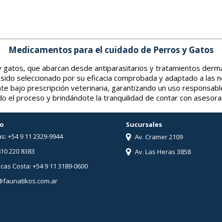
Medicamentos para el cuidado de Perros y Gatos
gatos, que abarcan desde antiparasitarios y tratamientos derma
 sido seleccionado por su eficacia comprobada y adaptado a las 
nte bajo prescripción veterinaria, garantizando un uso responsabl
o el proceso y brindándote la tranquilidad de contar con asesor
o
Sucursales
s: +54 9 11 2329-9944
Av. Cramer 2109
810 220 8383
Av. Las Heras 3858
ucas Costa: +54 9 11 3189-0600
@faunatikos.com.ar