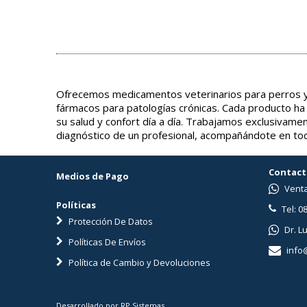
Ofrecemos medicamentos veterinarios para perros y 
fármacos para patologías crónicas. Cada producto ha
su salud y confort día a día. Trabajamos exclusivame
diagnóstico de un profesional, acompañándote en tod
Contact
Medios de Pago
Venta
Políticas
Tel: 0
Protección De Datos
Dr. L
Políticas De Envíos
info
Política de Cambio y Devoluciones
Desarrollado por RP Sistemas