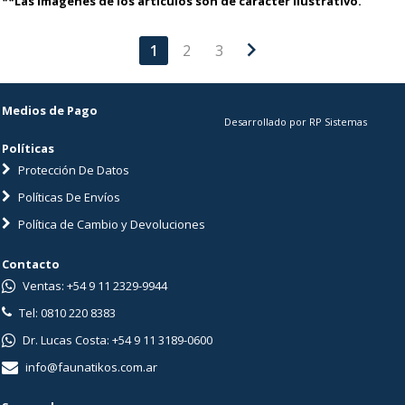
**Las imágenes de los artículos son de carácter ilustrativo.
chevron_right
1
2
3
Medios de Pago
Desarrollado por RP Sistemas
Políticas
Protección De Datos
Políticas De Envíos
Política de Cambio y Devoluciones
Contacto
Ventas: +54 9 11 2329-9944
Tel: 0810 220 8383
Dr. Lucas Costa: +54 9 11 3189-0600
info@faunatikos.com.ar