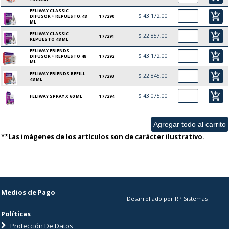
FELIWAY CLASSIC
add_shopping_cart
$ 43.172,00
DIFUSOR + REPUESTO.48
177290
ML
FELIWAY CLASSIC
add_shopping_cart
$ 22.857,00
177291
REPUESTO 48 ML
FELIWAY FRIENDS
add_shopping_cart
$ 43.172,00
DIFUSOR + REPUESTO 48
177292
ML
FELIWAY FRIENDS REFILL
add_shopping_cart
$ 22.845,00
177293
48 ML
add_shopping_cart
$ 43.075,00
FELIWAY SPRAY X 60 ML
177294
**Las imágenes de los artículos son de carácter ilustrativo.
Medios de Pago
Desarrollado por RP Sistemas
Políticas
Protección De Datos