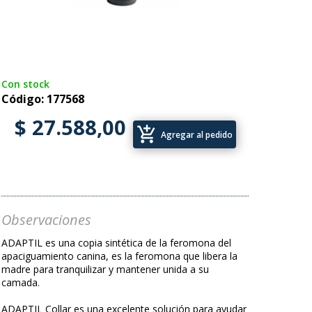
Con stock
Código: 177568
$ 27.588,00
add_shopping_cart
Agregar al pedido
Observaciones
ADAPTIL es una copia sintética de la feromona del
apaciguamiento canina, es la feromona que libera la
madre para tranquilizar y mantener unida a su
camada.
ADAPTIL Collar es una excelente solución para ayudar