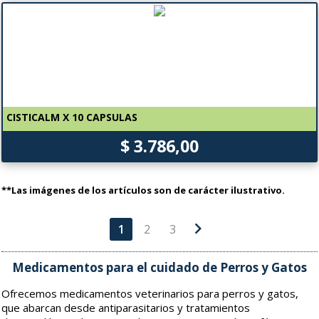
CISTICALM X 10 CAPSULAS
$ 3.786,00
**Las imágenes de los artículos son de carácter ilustrativo.
chevron_right
1
2
3
Medicamentos para el cuidado de Perros y Gatos
Ofrecemos medicamentos veterinarios para perros y gatos,
que abarcan desde antiparasitarios y tratamientos