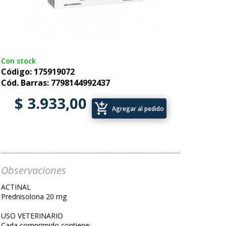
Con stock
Código: 175919072
Cód. Barras: 7798144992437
$ 3.933,00
add_shopping_cart
Agregar al pedido
Observaciones
ACTINAL
Prednisolona 20 mg
USO VETERINARIO
Cada comprimido contiene: