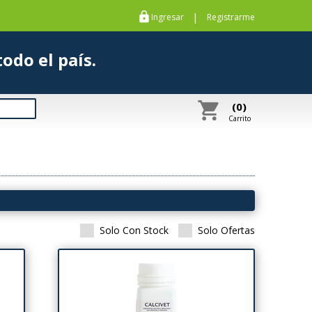
https
|
Ingresar
Registrarme
s a todo el país.
shopping_cart
(0)
Carrito
Solo Con Stock
Solo Ofertas