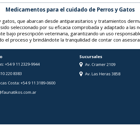
Medicamentos para el cuidado de Perros y Gatos
gatos, que abarcan desde antiparasitarios y tratamientos derma
 sido seleccionado por su eficacia comprobada y adaptado a las 
nte bajo prescripción veterinaria, garantizando un uso responsabl
o el proceso y brindándote la tranquilidad de contar con asesor
o
Sucursales
s: +54 9 11 2329-9944
Av. Cramer 2109
810 220 8383
Av. Las Heras 3858
ucas Costa: +54 9 11 3189-0600
@faunatikos.com.ar