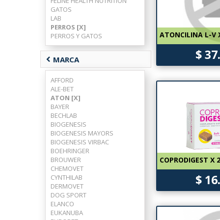
FELINE HEALTH NUTRITION
GATOS
LAB
PERROS [X]
ATONCILINA L-V 
PERROS Y GATOS
$ 37
chevron_left
MARCA
AFFORD
ALE-BET
ATON [X]
BAYER
BECHLAB
BIOGENESIS
BIOGENESIS MAYORS
BIOGENESIS VIRBAC
BOEHRINGER
BROUWER
COPRODIGEST X 
CHEMOVET
$ 16
CYNTHILAB
DERMOVET
DOG SPORT
ELANCO
EUKANUBA