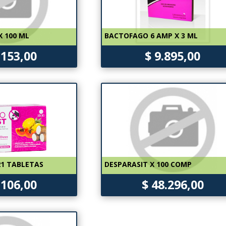
X 100 ML
BACTOFAGO 6 AMP X 3 ML
.153,00
$ 9.895,00
21 TABLETAS
DESPARASIT X 100 COMP
.106,00
$ 48.296,00