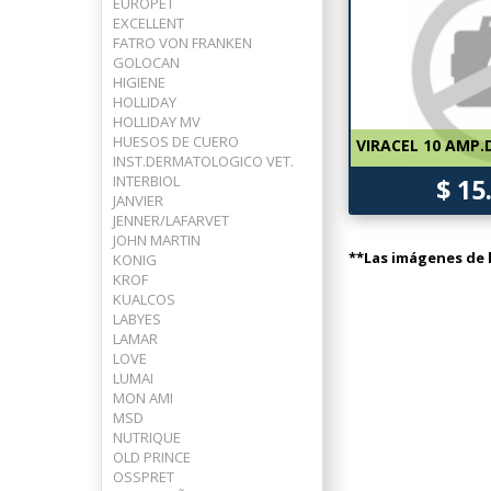
EUROPET
EXCELLENT
FATRO VON FRANKEN
GOLOCAN
HIGIENE
HOLLIDAY
HOLLIDAY MV
HUESOS DE CUERO
VIRACEL 10 AMP.
INST.DERMATOLOGICO VET.
INTERBIOL
$ 15
JANVIER
JENNER/LAFARVET
JOHN MARTIN
**Las imágenes de l
KONIG
KROF
KUALCOS
LABYES
LAMAR
LOVE
LUMAI
MON AMI
MSD
NUTRIQUE
OLD PRINCE
OSSPRET