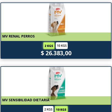
MV RENAL PERROS
10 KGS
2 KGS
$ 26.383,00
MV SENSIBILIDAD DIETARIA
2 KGS
10 KGS