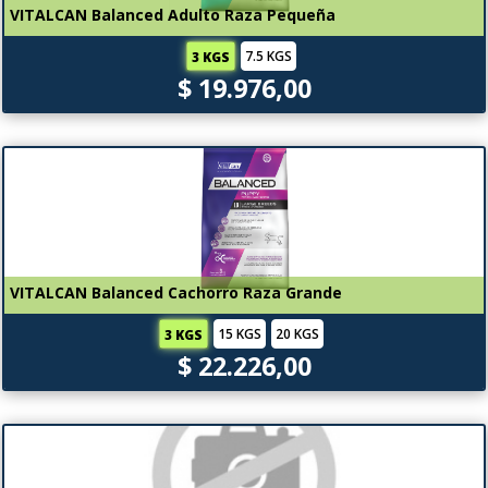
VITALCAN Balanced Adulto Raza Pequeña
7.5 KGS
3 KGS
$ 19.976,00
VITALCAN Balanced Cachorro Raza Grande
15 KGS
20 KGS
3 KGS
$ 22.226,00