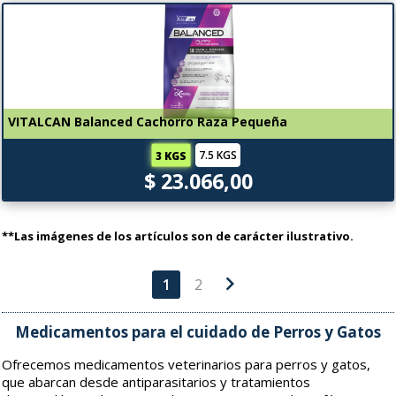
VITALCAN Balanced Cachorro Raza Pequeña
7.5 KGS
3 KGS
$ 23.066,00
**Las imágenes de los artículos son de carácter ilustrativo.
chevron_right
1
2
Medicamentos para el cuidado de Perros y Gatos
Ofrecemos medicamentos veterinarios para perros y gatos,
que abarcan desde antiparasitarios y tratamientos