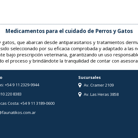
Medicamentos para el cuidado de Perros y Gatos
gatos, que abarcan desde antiparasitarios y tratamientos derma
 sido seleccionado por su eficacia comprobada y adaptado a las 
nte bajo prescripción veterinaria, garantizando un uso responsabl
o el proceso y brindándote la tranquilidad de contar con asesor
o
Sucursales
s: +54 9 11 2329-9944
Av. Cramer 2109
810 220 8383
Av. Las Heras 3858
ucas Costa: +54 9 11 3189-0600
@faunatikos.com.ar