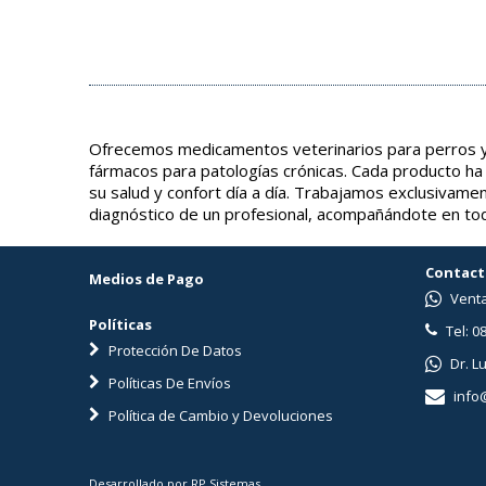
Ofrecemos medicamentos veterinarios para perros y 
fármacos para patologías crónicas. Cada producto ha
su salud y confort día a día. Trabajamos exclusivame
diagnóstico de un profesional, acompañándote en tod
Contact
Medios de Pago
Venta
Políticas
Tel: 0
Protección De Datos
Dr. L
Políticas De Envíos
info
Política de Cambio y Devoluciones
Desarrollado por RP Sistemas