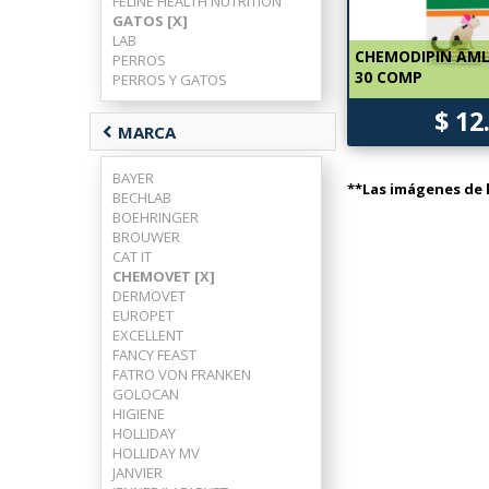
FELINE HEALTH NUTRITION
GATOS [X]
LAB
CHEMODIPIN AML
PERROS
30 COMP
PERROS Y GATOS
$ 12
chevron_left
MARCA
BAYER
**Las imágenes de l
BECHLAB
BOEHRINGER
BROUWER
CAT IT
CHEMOVET [X]
DERMOVET
EUROPET
EXCELLENT
FANCY FEAST
FATRO VON FRANKEN
GOLOCAN
HIGIENE
HOLLIDAY
HOLLIDAY MV
JANVIER