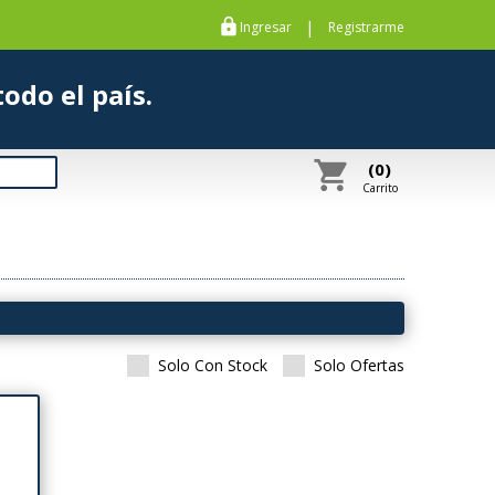
https
|
Ingresar
Registrarme
s a todo el país.
shopping_cart
(0)
Carrito
Solo Con Stock
Solo Ofertas