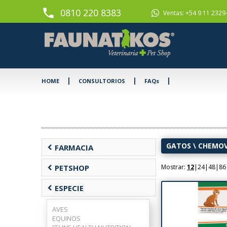
phone
0810 220 8383
Ventas: +54 9 11 2329
|
|
|
HOME
CONSULTORIOS
FAQs
GATOS
\
CHEMO
chevron_left
FARMACIA
chevron_left
PETSHOP
Mostrar:
12
|
24
|
48
|
86
chevron_left
ESPECIE
AVES
EQUINOS