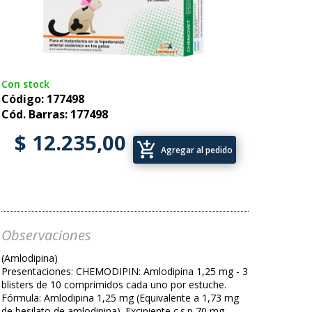
Con stock
Código: 177498
Cód. Barras: 177498
$ 12.235,00
add_shopping_cart
Agregar al pedido
Observaciones
(Amlodipina)
Presentaciones: CHEMODIPIN: Amlodipina 1,25 mg - 3
blisters de 10 comprimidos cada uno por estuche.
Fórmula: Amlodipina 1,25 mg (Equivalente a 1,73 mg
de besilato de amlodipina). Excipiente c.s.p 70 mg.