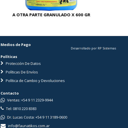
A OTRA PARTE GRANULADO X 600 GR
AC
Medios de Pago
Desarrollado por RP Sistemas
Políticas
Protección De Datos
Políticas De Envíos
Política de Cambio y Devoluciones
Contacto
Ventas: +54 9 11 2329-9944
Tel: 0810 220 8383
Dr. Lucas Costa: +54 9 11 3189-0600
info@faunatikos.com.ar