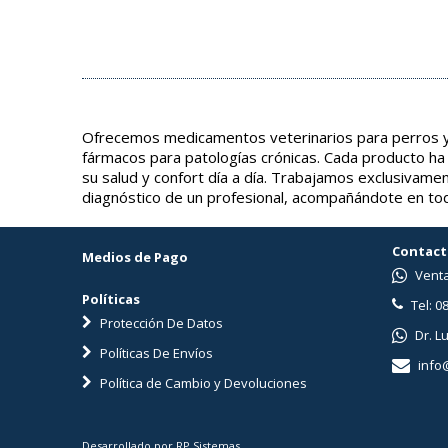
Ofrecemos medicamentos veterinarios para perros y 
fármacos para patologías crónicas. Cada producto ha
su salud y confort día a día. Trabajamos exclusivame
diagnóstico de un profesional, acompañándote en tod
Contact
Medios de Pago
Venta
Políticas
Tel: 0
Protección De Datos
Dr. L
Políticas De Envíos
info
Política de Cambio y Devoluciones
Desarrollado por RP Sistemas