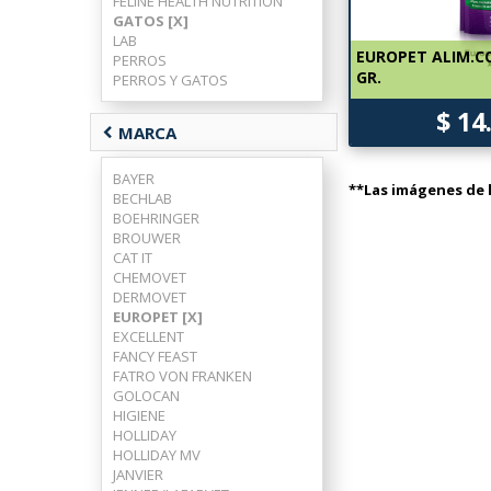
FELINE HEALTH NUTRITION
GATOS [X]
LAB
EUROPET ALIM.C
PERROS
GR.
PERROS Y GATOS
$ 14
chevron_left
MARCA
BAYER
**Las imágenes de l
BECHLAB
BOEHRINGER
BROUWER
CAT IT
CHEMOVET
DERMOVET
EUROPET [X]
EXCELLENT
FANCY FEAST
FATRO VON FRANKEN
GOLOCAN
HIGIENE
HOLLIDAY
HOLLIDAY MV
JANVIER