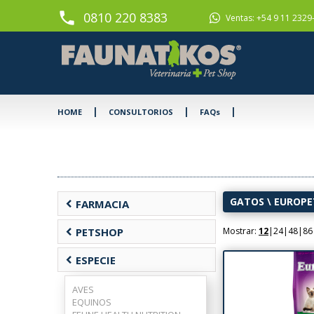
phone
0810 220 8383
Ventas: +54 9 11 2329
|
|
|
HOME
CONSULTORIOS
FAQs
GATOS
\
EUROPE
chevron_left
FARMACIA
chevron_left
PETSHOP
Mostrar:
12
|
24
|
48
|
86
chevron_left
ESPECIE
AVES
EQUINOS