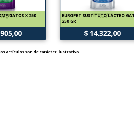
OMP.GATOS X 250
EUROPET SUSTITUTO LACTEO GA
250 GR
.905,00
$ 14.322,00
os artículos son de carácter ilustrativo.