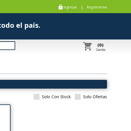
https
|
Ingresar
Registrarme
s a todo el país.
shopping_cart
(0)
Carrito
Solo Con Stock
Solo Ofertas