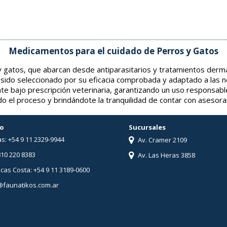
Medicamentos para el cuidado de Perros y Gatos
gatos, que abarcan desde antiparasitarios y tratamientos derma
 sido seleccionado por su eficacia comprobada y adaptado a las 
nte bajo prescripción veterinaria, garantizando un uso responsabl
o el proceso y brindándote la tranquilidad de contar con asesor
o
Sucursales
s: +54 9 11 2329-9944
Av. Cramer 2109
810 220 8383
Av. Las Heras 3858
ucas Costa: +54 9 11 3189-0600
@faunatikos.com.ar