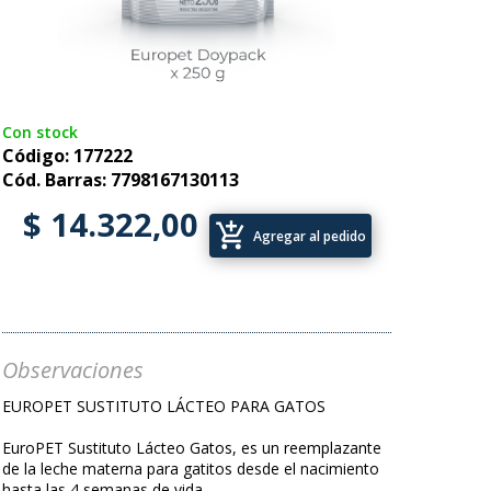
Con stock
Código: 177222
Cód. Barras: 7798167130113
$ 14.322,00
add_shopping_cart
Agregar al pedido
Observaciones
EUROPET SUSTITUTO LÁCTEO PARA GATOS
EuroPET Sustituto Lácteo Gatos, es un reemplazante
de la leche materna para gatitos desde el nacimiento
hasta las 4 semanas de vida.