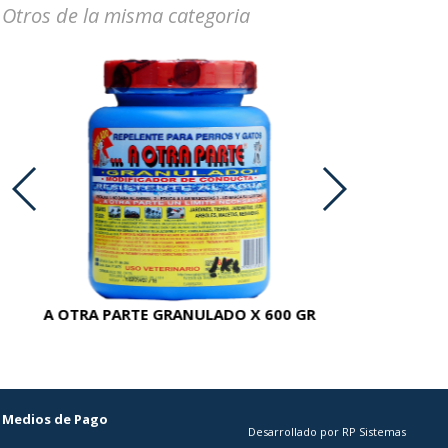
Otros de la misma categoria
A OTRA PARTE GRANULADO X 600 GR
AC
Medios de Pago
Desarrollado por RP Sistemas