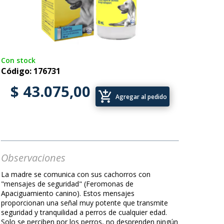
Con stock
Código: 176731
$ 43.075,00
add_shopping_cart
Agregar al pedido
Observaciones
La madre se comunica con sus cachorros con
"mensajes de seguridad" (Feromonas de
Apaciguamiento canino). Estos mensajes
proporcionan una señal muy potente que transmite
seguridad y tranquilidad a perros de cualquier edad.
Solo se perciben por los perros, no desprenden ningún