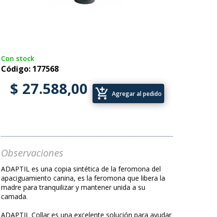
Con stock
Código: 177568
$ 27.588,00
add_shopping_cart
Agregar al pedido
Observaciones
ADAPTIL es una copia sintética de la feromona del
apaciguamiento canina, es la feromona que libera la
madre para tranquilizar y mantener unida a su
camada.
ADAPTIL Collar es una excelente solución para ayudar