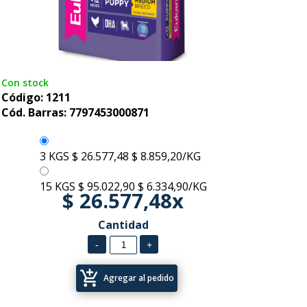
Con stock
Código: 1211
Cód. Barras: 7797453000871
3 KGS
$ 26.577,48
$ 8.859,20/KG
15 KGS
$ 95.022,90
$ 6.334,90/KG
$ 26.577,48x
Cantidad
add_shopping_cart
Agregar al pedido