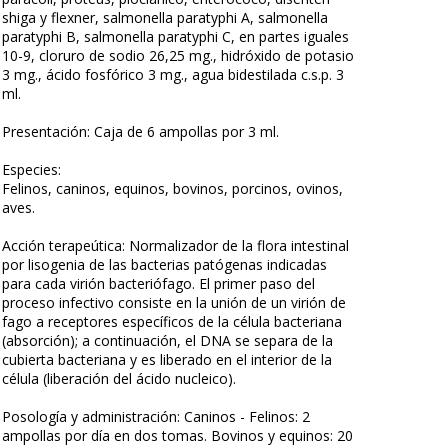
shiga y flexner, salmonella paratyphi A, salmonella
paratyphi B, salmonella paratyphi C, en partes iguales
10-9, cloruro de sodio 26,25 mg., hidróxido de potasio
3 mg., ácido fosfórico 3 mg., agua bidestilada c.s.p. 3
ml.
Presentación: Caja de 6 ampollas por 3 ml.
Especies:
Felinos, caninos, equinos, bovinos, porcinos, ovinos,
aves.
Acción terapeútica: Normalizador de la flora intestinal
por lisogenia de las bacterias patógenas indicadas
para cada virión bacteriófago. El primer paso del
proceso infectivo consiste en la unión de un virión de
fago a receptores específicos de la célula bacteriana
(absorción); a continuación, el DNA se separa de la
cubierta bacteriana y es liberado en el interior de la
célula (liberación del ácido nucleico).
Posología y administración: Caninos - Felinos: 2
ampollas por día en dos tomas. Bovinos y equinos: 20