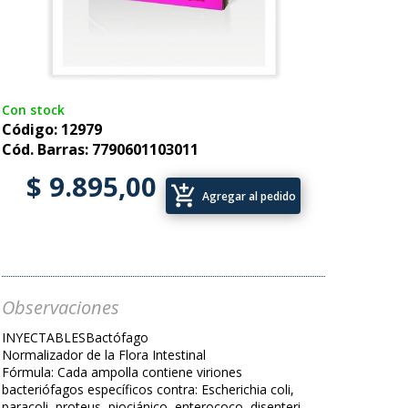
Con stock
Código: 12979
Cód. Barras: 7790601103011
$ 9.895,00
add_shopping_cart
Agregar al pedido
Observaciones
INYECTABLESBactófago
Normalizador de la Flora Intestinal
Fórmula: Cada ampolla contiene viriones
bacteriófagos específicos contra: Escherichia coli,
paracoli, proteus, piociánico, enterococo, disenteri