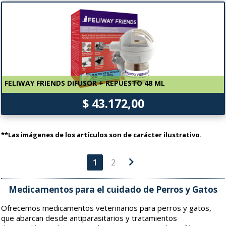
FELIWAY FRIENDS DIFUSOR + REPUESTO 48 ML
$ 43.172,00
**Las imágenes de los artículos son de carácter ilustrativo.
chevron_right
1
2
Medicamentos para el cuidado de Perros y Gatos
Ofrecemos medicamentos veterinarios para perros y gatos,
que abarcan desde antiparasitarios y tratamientos