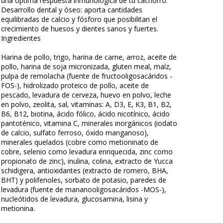
una óptima respuesta inmunológica de tu cachorro.
Desarrollo dental y óseo: aporta cantidades
equilibradas de calcio y fósforo que posibilitan el
crecimiento de huesos y dientes sanos y fuertes.
Ingredientes
Harina de pollo, trigo, harina de carne, arroz, aceite de
pollo, harina de soja micronizada, gluten meal, maíz,
pulpa de remolacha (fuente de fructooligosacáridos -
FOS-), hidrolizado proteico de pollo, aceite de
pescado, levadura de cerveza, huevo en polvo, leche
en polvo, zeolita, sal, vitaminas: A, D3, E, K3, B1, B2,
B6, B12, biotina, ácido fólico, ácido nicotínico, ácido
pantoténico, vitamina C, minerales inorgánicos (iodato
de calcio, sulfato ferroso, óxido manganoso),
minerales quelados (cobre como metioninato de
cobre, selenio como levadura enriquecida, zinc como
propionato de zinc), inulina, colina, extracto de Yucca
schidigera, antioxidantes (extracto de romero, BHA,
BHT) y polifenoles, sorbato de potasio, paredes de
levadura (fuente de mananooligosacáridos -MOS-),
nucleótidos de levadura, glucosamina, lisina y
metionina.