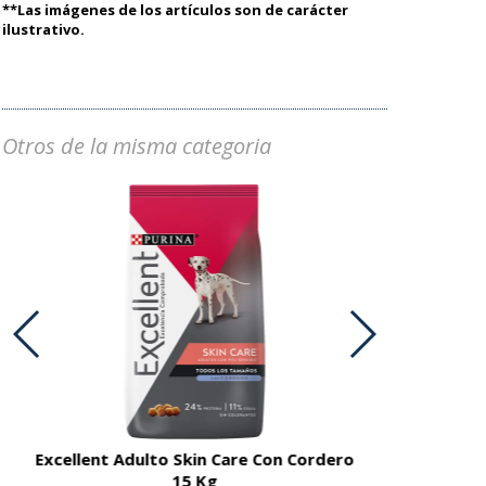
**Las imágenes de los artículos son de carácter
ilustrativo.
Otros de la misma categoria
Excellent Adulto Skin Care Con Cordero
Excellent A
15 Kg