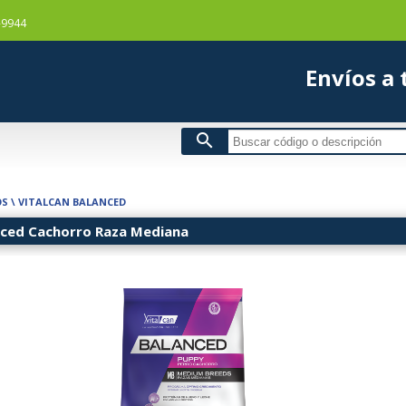
-9944
Envío
search
OS
\
VITALCAN BALANCED
ced Cachorro Raza Mediana