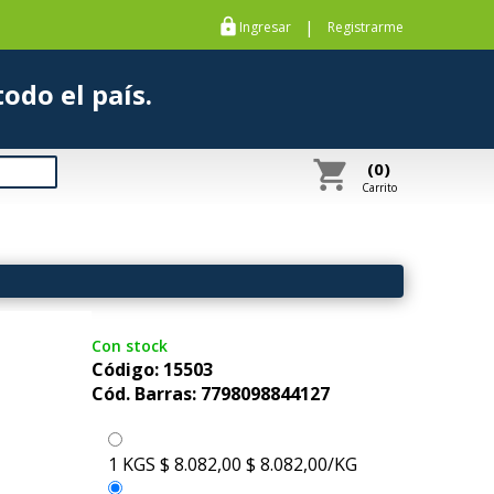
https
|
Ingresar
Registrarme
s a todo el país.
shopping_cart
(0)
Carrito
Con stock
Código: 15503
Cód. Barras: 7798098844127
1 KGS
$ 8.082,00
$ 8.082,00/KG