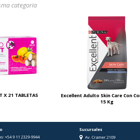
sma categoria
 X 21 TABLETAS
Excellent Adulto Skin Care Con C
15 Kg
o
Sucursales
s: +54 9 11 2329-9944
Av. Cramer 2109