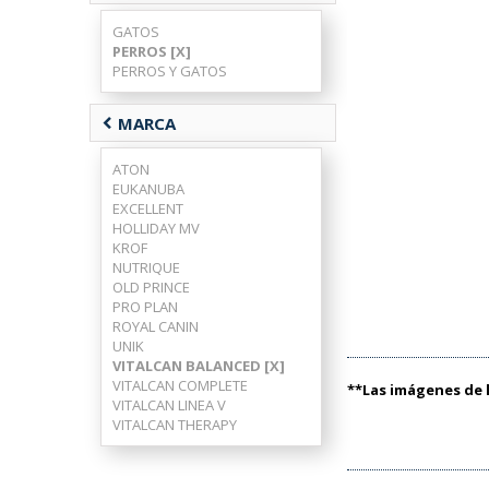
GATOS
PERROS [X]
PERROS Y GATOS
chevron_left
MARCA
ATON
EUKANUBA
EXCELLENT
HOLLIDAY MV
KROF
NUTRIQUE
OLD PRINCE
PRO PLAN
ROYAL CANIN
UNIK
VITALCAN BALANCED [X]
VITALCAN COMPLETE
**Las imágenes de l
VITALCAN LINEA V
VITALCAN THERAPY