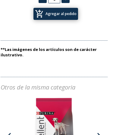
add_shopping_cart
Agregar al pedido
**Las imágenes de los artículos son de carácter
ilustrativo.
Otros de la misma categoria