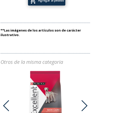
add_shopping_cart
Agregar al pedido
**Las imágenes de los artículos son de carácter
ilustrativo.
Otros de la misma categoria