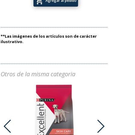
add_shopping_cart
Agregar al pedido
**Las imágenes de los artículos son de carácter
ilustrativo.
Otros de la misma categoria