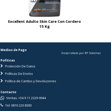
Excellent Adulto Skin Care Con Cordero
Excellent A
15 Kg
Medios de Pago
Desarrollado por RP Sistemas
Políticas
Protección De Datos
Políticas De Envíos
Política de Cambio y Devoluciones
Contacto
Ventas: +54 9 11 2329-9944
Tel: 0810 220 8383