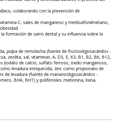
rdíaco, colaborando con la prevención de
 vitamina C, sales de manganeso y metilsulfonilmetano,
 obesidad.
 la formación de sarro dental y su influencia sobre la
ada, pulpa de remolacha (fuente de fructooligosacáridos -
za, zeolita, sal, vitaminas: A, D3, E, K3, B1, B2, B6, B12,
cos (iodato de calcio, sulfato ferroso, óxido manganoso,
como levadura enriquecida, zinc como propionato de
redes de levadura (fuente de mananooligosacáridos -
mero, BHA, BHT) y polifenoles; metionina, lisina,