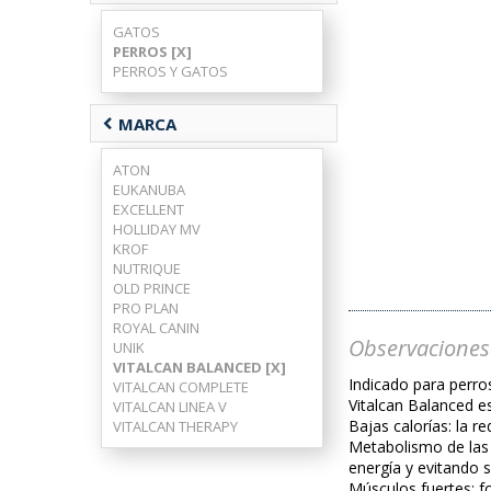
GATOS
PERROS [X]
PERROS Y GATOS
chevron_left
MARCA
ATON
EUKANUBA
EXCELLENT
HOLLIDAY MV
KROF
NUTRIQUE
OLD PRINCE
PRO PLAN
ROYAL CANIN
Observaciones
UNIK
VITALCAN BALANCED [X]
Indicado para perr
VITALCAN COMPLETE
Vitalcan Balanced e
VITALCAN LINEA V
Bajas calorías: la re
VITALCAN THERAPY
Metabolismo de las 
energía y evitando s
Músculos fuertes: f