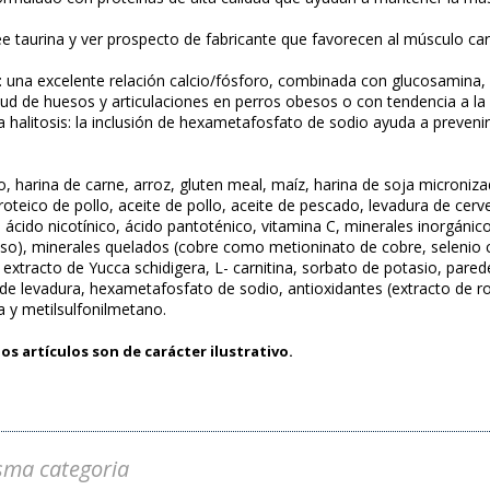
ee taurina y ver prospecto de fabricante que favorecen al músculo ca
r: una excelente relación calcio/fósforo, combinada con glucosamina,
lud de huesos y articulaciones en perros obesos o con tendencia a la
la halitosis: la inclusión de hexametafosfato de sodio ayuda a prevenir
go, harina de carne, arroz, gluten meal, maíz, harina de soja microniz
roteico de pollo, aceite de pollo, aceite de pescado, levadura de cerve
o, ácido nicotínico, ácido pantoténico, vitamina C, minerales inorgáni
so), minerales quelados (cobre como metioninato de cobre, selenio 
na, extracto de Yucca schidigera, L- carnitina, sorbato de potasio, pa
de levadura, hexametafosfato de sodio, antioxidantes (extracto de ro
a y metilsulfonilmetano.
os artículos son de carácter ilustrativo.
sma categoria