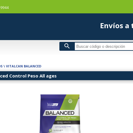
-9944
Envío
search
OS
\
VITALCAN BALANCED
ed Control Peso All ages