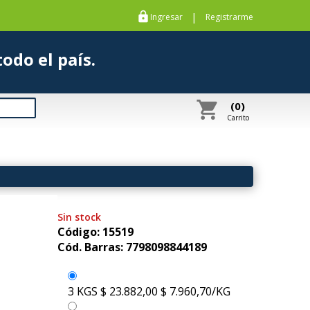
https
|
Ingresar
Registrarme
s a todo el país.
shopping_cart
(0)
Carrito
Sin stock
Código: 15519
Cód. Barras: 7798098844189
3 KGS
$ 23.882,00
$ 7.960,70/KG