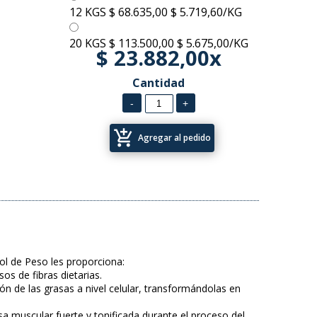
12 KGS
$ 68.635,00
$ 5.719,60/KG
20 KGS
$ 113.500,00
$ 5.675,00/KG
$ 23.882,00x
Cantidad
add_shopping_cart
Agregar al pedido
ol de Peso les proporciona:
os de fi­bras dietarias.
ón de las grasas a nivel celular, transformándolas en
a muscular fuerte y tonificada durante el proceso del