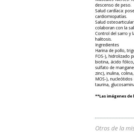
descenso de peso.
Salud cardíaca: pos
cardiomiopatías.
Salud osteoarticula
colaboran con la sa
Control del sarro y 
halitosis.
Ingredientes
Harina de pollo, tri
FOS-), hidrolizado p
biotina, ácido fólic
sulfato de mangane
zinc), inulina, coli
MOS-), nucleótidos 
taurina, glucosamin
**Las imágenes de l
Otros de la mi