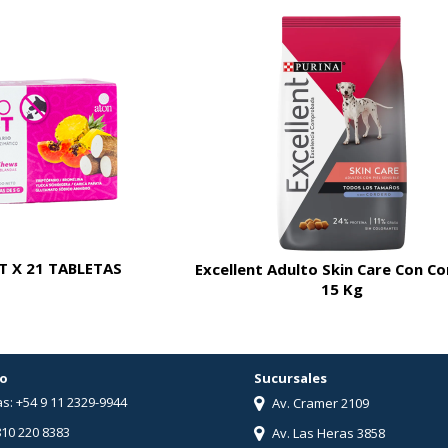
 X 21 TABLETAS
Excellent Adulto Skin Care Con C
15 Kg
o
Sucursales
s: +54 9 11 2329-9944
Av. Cramer 2109
810 220 8383
Av. Las Heras 3858