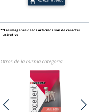
add_shopping_cart
Agregar al pedido
**Las imágenes de los artículos son de carácter
ilustrativo.
Otros de la misma categoria