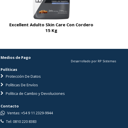
Excellent Adulto Skin Care Con Cordero
Excellent A
15 Kg
Medios de Pago
Desarrollado por RP Sistemas
Políticas
Protección De Datos
Políticas De Envíos
Política de Cambio y Devoluciones
Contacto
Ventas: +54 9 11 2329-9944
Tel: 0810 220 8383