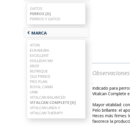
GATOS
PERROS [X]
PERROS Y GATOS
chevron_left
MARCA
ATON
EUKANUBA
EXCELLENT
HOLLIDAY MV
KROF
NUTRIQUE
Observaciones
OLD PRINCE
PRO PLAN
.
ROYAL CANIN
Indicado para perro
UNIK
Vitalcan Complete e
VITALCAN BALANCED
VITALCAN COMPLETE [X]
Mayor vitalidad: co
VITALCAN LINEA V
Pelo brillante: el a
VITALCAN THERAPY
Heces más firmes: lo
favorece la producc