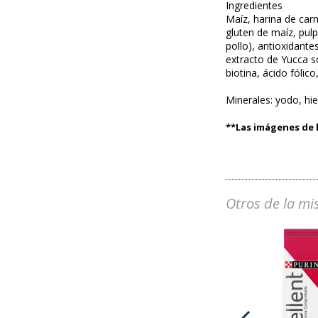
Ingredientes
Maíz, harina de carn
gluten de maíz, pulp
pollo), antioxidant
extracto de Yucca sc
biotina, ácido fólic
Minerales: yodo, hi
**Las imágenes de l
Otros de la mi