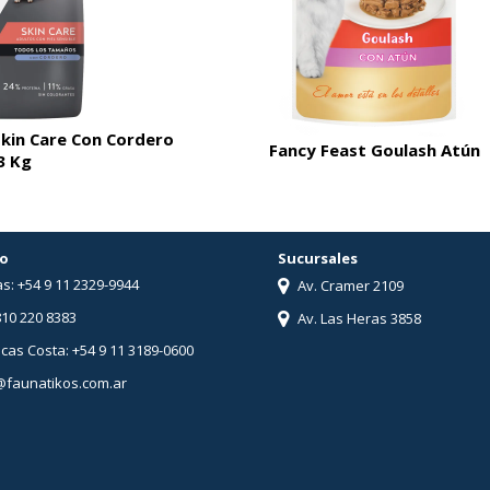
Skin Care Con Cordero
Fancy Feast Goulash Atún
3 Kg
o
Sucursales
s: +54 9 11 2329-9944
Av. Cramer 2109
810 220 8383
Av. Las Heras 3858
ucas Costa: +54 9 11 3189-0600
@faunatikos.com.ar