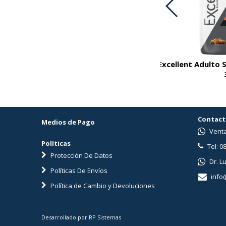
cellent Adulto Skin Care Con Cordero
Excellent Adulto 
15 Kg
Contact
Medios de Pago
Venta
Políticas
Tel: 0
Protección De Datos
Dr. L
Políticas De Envíos
info
Política de Cambio y Devoluciones
Desarrollado por RP Sistemas