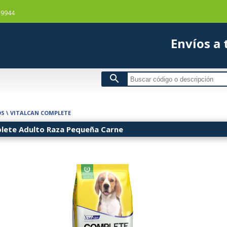
-9944
Envío
search
OS
\
VITALCAN COMPLETE
ete Adulto Raza Pequeña Carne