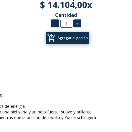
$ 14.104,00x
Cantidad
add_shopping_cart
Agregar al pedido
a:
os de energía.
una piel sana y un pelo fuerte, suave y brillante.
ientras que la adición de zeolita y Yucca schidigera