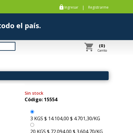
https
|
Ingresar
Registrarme
s a todo el país.
shopping_cart
(0)
Carrito
Sin stock
Código: 15554
3 KGS
$ 14.104,00
$ 4.701,30/KG
20 KGS
$ 72.094,00
$ 3.604,70/KG