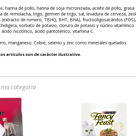
e, harina de pollo, harina de soja micronizada, aceite de pollo, grasa
a de remolacha, trigo, germen de trigo, sal, levadura de cerveza, zeol
es (extracto de romero, TBHQ, BHT, BHA), fructooligosacáridos (FOS),
hidigera, sorbato de potasio, cloruro de potasio y núcleo vitamínico -
o, ácido nicotínico, ácido pantoténico, vitamina C.
erro, manganeso. Cobre, selenio y zinc como minerales quelados.
os artículos son de carácter ilustrativo.
sma categoria