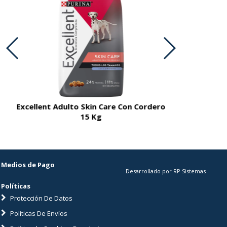
Excellent Adulto Skin Care Con Cordero
Excellent A
15 Kg
Medios de Pago
Desarrollado por RP Sistemas
Políticas
Protección De Datos
Políticas De Envíos