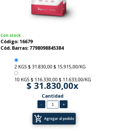
Con stock
Código: 16679
Cód. Barras: 7798098845384
2 KGS
$ 31.830,00
$ 15.915,00/KG
10 KGS
$ 116.330,00
$ 11.633,00/KG
$ 31.830,00x
Cantidad
add_shopping_cart
Agregar al pedido