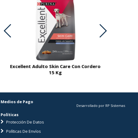
Excellent Adulto Skin Care Con Cordero
Excellent A
15 Kg
Medios de Pago
Desarrollado por RP Sistemas
Políticas
Protección De Datos
Políticas De Envíos