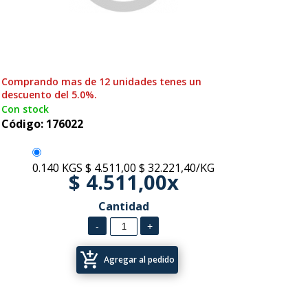
Comprando mas de 12 unidades tenes un
descuento del 5.0%.
Con stock
Código: 176022
0.140 KGS
$ 4.511,00
$ 32.221,40/KG
$ 4.511,00x
Cantidad
add_shopping_cart
Agregar al pedido