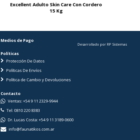
Excellent Adulto Skin Care Con Cordero
Excellent A
15 Kg
Medios de Pago
Desarrollado por RP Sistemas
Políticas
Protección De Datos
Políticas De Envíos
Política de Cambio y Devoluciones
Contacto
Ventas: +54 9 11 2329-9944
Tel: 0810 220 8383
Dr. Lucas Costa: +54 9 11 3189-0600
info@faunatikos.com.ar